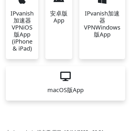
IPvanish
安卓版
IPvanish加速
加速器
App
器
VPNiOS
VPNWindows
版App
版App
(iPhone
& iPad)
macOS版App